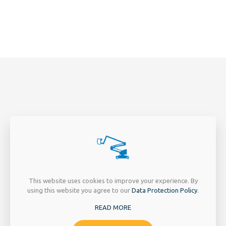
PAGINA'S
EXTRA
This website uses cookies to improve your experience. By
INFORMATIE
using this website you agree to our
Data Protection Policy
.
VERKOOP
OVER ONS
READ MORE
HEFTRUCKS
PRIJZEN EN
HOOGWERKERS